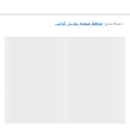
این گلس ضد خش باعث می شود تا شما بتوانید کیفیت اصلی صفحه
نمایش خود را حفظ نمایید و نهایت لذت را از کار کردن با آن ببرید. این
دسته‌بندی
:
محافظ صفحه نمایش گوشی
محافظ صفحه نمایش چربی گریز است و اثر انگشت شما را به خود جذب
نمیکند. اگر به دنبال محصولی با کیفیت هستید خرید این محافظ صفحه
نمایش را به شما پیشنهاد میکنیم.