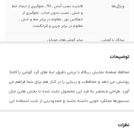
ویژگی‌ها
قابلیت نصب آسان , 9H , جلوگیری از ایجاد خط
و خش , نصب بدون حباب , جلوگیری از
انعکاس نور , مقاوم در برابر خط و خش ,
مقاوم در برابر چربی و اثرانگشت
سازگار با گوشی
سایر گوشی‌های موبایل
موبایل
توضیحات
ضخامت
0.2
محافظ صفحه نمایش ریکام با برشی دقیق، لبه های گرد گوشی را کاملا
دارای محافظ برای
جلو (صفحه نمایش)
قسمت
پوشش می دهد و محافظت و زیبایی را در کنار هم برای شما فراهم می
آورد. طراحی منحصر به فرد این محصول باعث شده تا بخش هایی مثل
رنگ
بی رنگ شفاف
سنسورها عملکرد خوبی داشته باشند و محدودیتی از بابت استفاده این
محافظ نداشته باشید. گلس ریکام به راحتی روی نمایشگر نصب می
شود و پس از جداسازی نیز اثری از چسب روی نمایشگر باقی نخواهد
نظرات
ماند. لمس لبه های گرد این محصول حس خوبی را در شما ایجاد می کند.