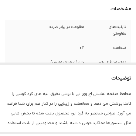
مشخصات
قابلیت‌های
مقاومت در برابر ضربه
مقاومتی
ضخامت
0.2
دارای محافظ برای
جلو (صفحه نمایش)
قسمت
توضیحات
ویژگی‌ها
قابلیت نصب آسان , 9H , جلوگیری از ایجاد خط
و خش , نصب بدون حباب , جلوگیری از
محافظ صفحه نمایش اچ وی تی با برشی دقیق، لبه های گرد گوشی را
انعکاس نور , مقاوم در برابر خط و خش ,
مقاوم در برابر چربی و اثرانگشت
کاملا پوشش می دهد و محافظت و زیبایی را در کنار هم برای شما فراهم
می آورد. طراحی منحصر به فرد این محصول باعث شده تا بخش هایی
مثل سنسورها عملکرد خوبی داشته باشند و محدودیتی از بابت استفاده
این محافظ نداشته باشید. گلس اچ وی تی به راحتی روی نمایشگر نصب