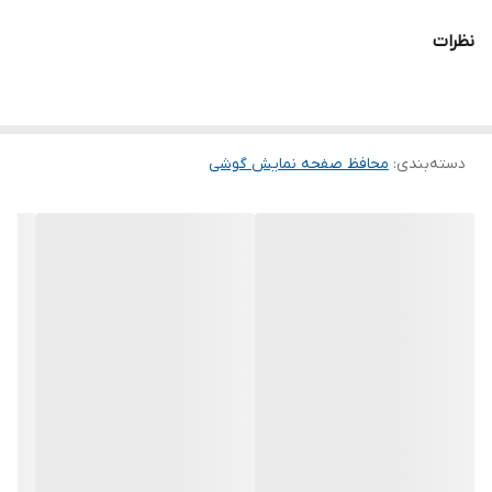
می شود و پس از جداسازی نیز اثری از چسب روی نمایشگر باقی نخواهد
نظرات
ماند. لمس لبه های گرد این محصول حس خوبی را در شما ایجاد می کند.
این گلس ضد خش باعث می شود تا شما بتوانید کیفیت اصلی صفحه
نمایش خود را حفظ نمایید و نهایت لذت را از کار کردن با آن ببرید. این
دسته‌بندی
:
محافظ صفحه نمایش گوشی
محافظ صفحه نمایش چربی گریز است و اثر انگشت شما را به خود جذب
نمیکند. اگر به دنبال محصولی با کیفیت هستید خرید این محافظ صفحه
نمایش را به شما پیشنهاد میکنیم.