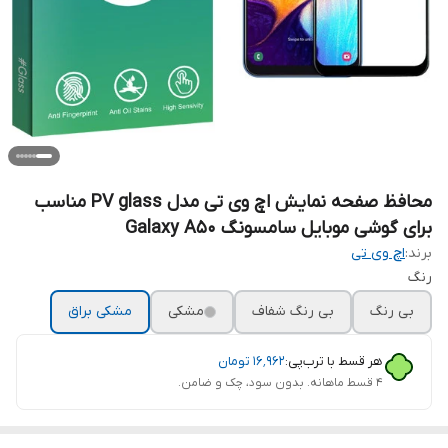
محافظ صفحه نمایش اچ وی تی مدل PV glass مناسب
برای گوشی موبایل سامسونگ Galaxy A50
برند:
اچ وی تی
رنگ
بی رنگ
بی رنگ شفاف
مشکی
مشکی براق
هر قسط با ترب‌پی:
۱۶٬۹۶۲
تومان
۴ قسط ماهانه. بدون سود، چک و ضامن.