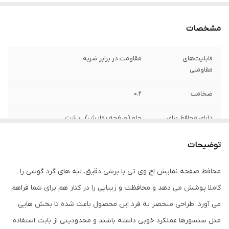
مشخصات
قابلیت‌های
مقاومت در برابر ضربه
مقاومتی
ضخامت
0.2
دارای محافظ برای
جلو (صفحه نمایش) , پشت
قسمت
توضیحات
ویژگی‌ها
قابلیت نصب آسان , 9H , جلوگیری از ایجاد خط
و خش , نصب بدون حباب , جلوگیری از
محافظ صفحه نمایش اچ وی تی با برشی دقیق، لبه های گرد گوشی را
انعکاس نور , مقاوم در برابر خط و خش ,
مقاوم در برابر چربی و اثرانگشت
کاملا پوشش می دهد و محافظت و زیبایی را در کنار هم برای شما فراهم
می آورد. طراحی منحصر به فرد این محصول باعث شده تا بخش هایی
مثل سنسورها عملکرد خوبی داشته باشند و محدودیتی از بابت استفاده