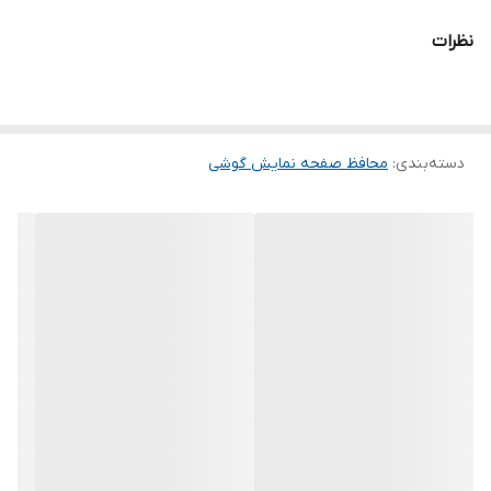
شود و پس از جداسازی نیز اثری از چسب روی نمایشگر باقی نخواهد
نظرات
ماند. لمس لبه های گرد این محصول حس خوبی را در شما ایجاد می کند.
این گلس ضد خش باعث می شود تا شما بتوانید کیفیت اصلی صفحه
نمایش خود را حفظ نمایید و نهایت لذت را از کار کردن با آن ببرید. این
دسته‌بندی
:
محافظ صفحه نمایش گوشی
محافظ صفحه نمایش چربی گریز است و اثر انگشت شما را به خود جذب
نمیکند. اگر به دنبال محصولی با کیفیت هستید خرید این محافظ صفحه
نمایش را به شما پیشنهاد میکنیم.