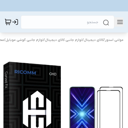
مولتی استور
/
کالای دیجیتال
/
لوازم جانبی کالای دیجیتال
/
لوازم جانبی گوشی موبایل
/
محا