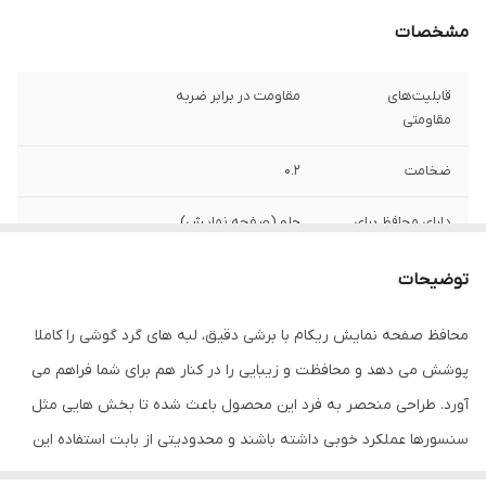
مشخصات
قابلیت‌های
مقاومت در برابر ضربه
مقاومتی
ضخامت
0.2
دارای محافظ برای
جلو (صفحه نمایش)
قسمت
توضیحات
ویژگی‌ها
9H , جلوگیری از انعکاس نور , جلوگیری از ایجاد
خط و خش , قابلیت نصب آسان , مقاوم در
محافظ صفحه نمایش ریکام با برشی دقیق، لبه های گرد گوشی را کاملا
برابر چربی و اثرانگشت , مقاوم در برابر خط و
خش , نصب بدون حباب
پوشش می دهد و محافظت و زیبایی را در کنار هم برای شما فراهم می
آورد. طراحی منحصر به فرد این محصول باعث شده تا بخش هایی مثل
سنسورها عملکرد خوبی داشته باشند و محدودیتی از بابت استفاده این
محافظ نداشته باشید. گلس ریکام به راحتی روی نمایشگر نصب می