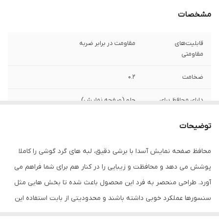
مشخصات
قابلیت‌های
مقاومت در برابر ضربه
مقاومتی
ضخامت
0.2
دارای محافظ برای
جلو (صفحه نمایش)
قسمت
توضیحات
ویژگی‌ها
قابلیت نصب آسان , 9H , جلوگیری از ایجاد خط
و خش , نصب بدون حباب , جلوگیری از
محافظ صفحه نمایش آسدا با برشی دقیق، لبه های گرد گوشی را کاملا
انعکاس نور , مقاوم در برابر خط و خش ,
مقاوم در برابر چربی و اثرانگشت
پوشش می دهد و محافظت و زیبایی را در کنار هم برای شما فراهم می
آورد. طراحی منحصر به فرد این محصول باعث شده تا بخش هایی مثل
سنسورها عملکرد خوبی داشته باشند و محدودیتی از بابت استفاده این
محافظ نداشته باشید. گلس آسدا به راحتی روی نمایشگر نصب می شود