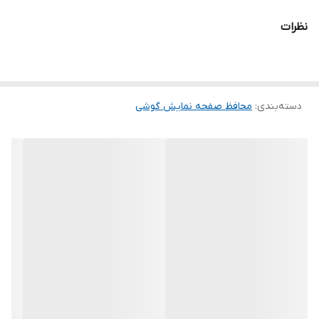
و پس از جداسازی نیز اثری از چسب روی نمایشگر باقی نخواهد ماند.
نظرات
لمس لبه های گرد این محصول حس خوبی را در شما ایجاد می کند. این
گلس ضد خش باعث می شود تا شما بتوانید کیفیت اصلی صفحه
نمایش خود را حفظ نمایید و نهایت لذت را از کار کردن با آن ببرید. این
دسته‌بندی
:
محافظ صفحه نمایش گوشی
محافظ صفحه نمایش چربی گریز است و اثر انگشت شما را به خود جذب
نمیکند. اگر به دنبال محصولی با کیفیت هستید خرید این محافظ صفحه
نمایش را به شما پیشنهاد میکنیم.