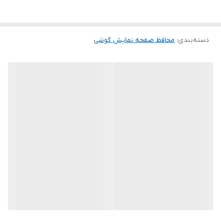
گلس ضد خش باعث می شود تا شما بتوانید کیفیت اصلی صفحه
نمایش خود را حفظ نمایید و نهایت لذت را از کار کردن با آن ببرید. این
دسته‌بندی
:
محافظ صفحه نمایش گوشی
محافظ صفحه نمایش چربی گریز است و اثر انگشت شما را به خود جذب
نمیکند. اگر به دنبال محصولی با کیفیت هستید خرید این محافظ صفحه
نمایش را به شما پیشنهاد میکنیم.