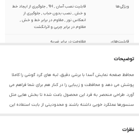
ویژگی‌ها
قابلیت نصب آسان , 9H , جلوگیری از ایجاد خط
و خش , نصب بدون حباب , جلوگیری از
انعکاس نور , مقاوم در برابر خط و خش ,
مقاوم در برابر چربی و اثرانگشت
قابلیت‌های
مقاومت در برابر ضربه
مقاومتی
توضیحات
دارای محافظ برای
جلو (صفحه نمایش)
قسمت
محافظ صفحه نمایش آسدا با برشی دقیق، لبه های گرد گوشی را کاملا
رنگ
بی رنگ
پوشش می دهد و محافظت و زیبایی را در کنار هم برای شما فراهم می
آورد. طراحی منحصر به فرد این محصول باعث شده تا بخش هایی مثل
سنسورها عملکرد خوبی داشته باشند و محدودیتی از بابت استفاده این
محافظ نداشته باشید. گلس آسدا به راحتی روی نمایشگر نصب می شود
و پس از جداسازی نیز اثری از چسب روی نمایشگر باقی نخواهد ماند.
نظرات
لمس لبه های گرد این محصول حس خوبی را در شما ایجاد می کند. این