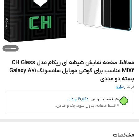
محافظ صفحه نمایش شیشه ای ریکام مدل CH Glass
MIX2 مناسب برای گوشی موبایل سامسونگ Galaxy A71
بسته دو عددی
برند:
ریکام
هر قسط با ترب‌پی:
۲۱٬۵۶۲
تومان
۴ قسط ماهانه. بدون سود، چک و ضامن.
مشخصات