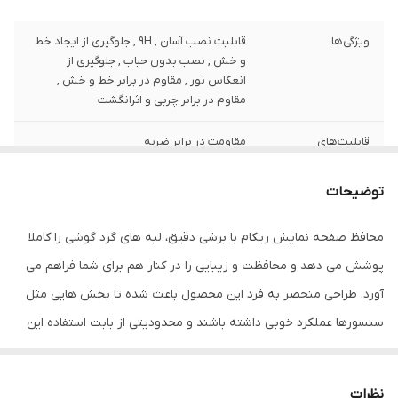
ویژگی‌ها
قابلیت نصب آسان , 9H , جلوگیری از ایجاد خط
و خش , نصب بدون حباب , جلوگیری از
انعکاس نور , مقاوم در برابر خط و خش ,
مقاوم در برابر چربی و اثرانگشت
قابلیت‌های
مقاومت در برابر ضربه
مقاومتی
توضیحات
ضخامت
0.2
محافظ صفحه نمایش ریکام با برشی دقیق، لبه های گرد گوشی را کاملا
دارای محافظ برای
جلو (صفحه نمایش)
قسمت
پوشش می دهد و محافظت و زیبایی را در کنار هم برای شما فراهم می
آورد. طراحی منحصر به فرد این محصول باعث شده تا بخش هایی مثل
رنگ
بی رنگ
سنسورها عملکرد خوبی داشته باشند و محدودیتی از بابت استفاده این
محافظ نداشته باشید. گلس ریکام به راحتی روی نمایشگر نصب می
شود و پس از جداسازی نیز اثری از چسب روی نمایشگر باقی نخواهد
نظرات