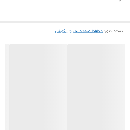
ماند. لمس لبه های گرد این محصول حس خوبی را در شما ایجاد می کند.
این گلس ضد خش باعث می شود تا شما بتوانید کیفیت اصلی صفحه
نمایش خود را حفظ نمایید و نهایت لذت را از کار کردن با آن ببرید. این
دسته‌بندی
:
محافظ صفحه نمایش گوشی
محافظ صفحه نمایش چربی گریز است و اثر انگشت شما را به خود جذب
نمیکند. اگر به دنبال محصولی با کیفیت هستید خرید این محافظ صفحه
نمایش را به شما پیشنهاد میکنیم.