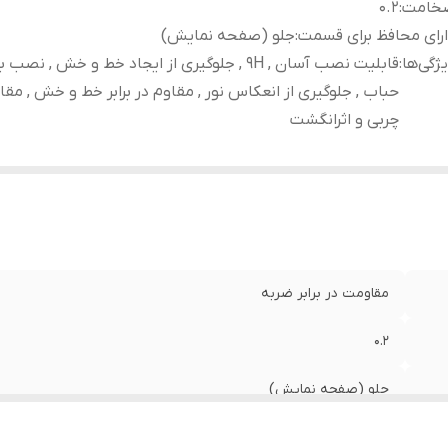
خامت
:
0.2
رای محافظ برای قسمت
:
جلو (صفحه نمایش)
ژگی‌ها
:
قابلیت نصب آسان , 9H , جلوگیری از ایجاد خط و خش , نص
حباب , جلوگیری از انعکاس نور , مقاوم در برابر خط و خش , مقاوم
چربی و اثرانگشت
مقاومت در برابر ضربه
0.2
جلو (صفحه نمایش)
قابلیت نصب آسان , 9H , جلوگیری از ایجاد خط و خش , 