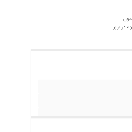
ب بدون
 در برابر
نصب بدون حباب , جلوگیری از انعکاس نور , مقاوم در برابر خط و