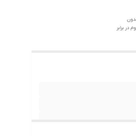
ب بدون
 در برابر
نصب بدون حباب , جلوگیری از انعکاس نور , مقاوم در برابر خط و