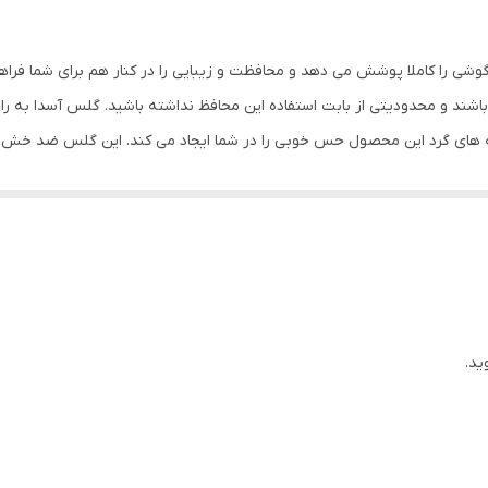
خش , مقاوم در برابر چربی و اثرانگشت
وشی را کاملا پوشش می دهد و محافظت و زیبایی را در کنار هم برای شما فرا
شند و محدودیتی از بابت استفاده این محافظ نداشته باشید. گلس آسدا به ر
ه های گرد این محصول حس خوبی را در شما ایجاد می کند. این گلس ضد خش 
با آن ببرید. این محافظ صفحه نمایش چربی گریز است و اثر انگشت شما را به خ
د میکنیم.
ید.