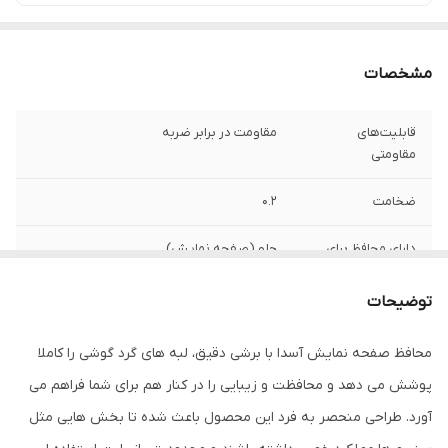
مشخصات
قابلیت‌های
مقاومت در برابر ضربه
مقاومتی
ضخامت
0.2
دارای محافظ برای
جلو (صفحه نمایش)
قسمت
توضیحات
ویژگی‌ها
9H , جلوگیری از انعکاس نور , جلوگیری از ایجاد
خط و خش , قابلیت نصب آسان , مقاوم در
محافظ صفحه نمایش آسدا با برشی دقیق، لبه های گرد گوشی را کاملا
برابر چربی و اثرانگشت , مقاوم در برابر خط و
خش , نصب بدون حباب
پوشش می دهد و محافظت و زیبایی را در کنار هم برای شما فراهم می
آورد. طراحی منحصر به فرد این محصول باعث شده تا بخش هایی مثل