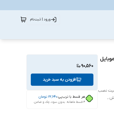
ورود | ثبت‌نام
 گوشی موبایل
90,560
افزودن به سبد خرید
ابلیت نصب
هر قسط با ترب‌پی:
۲۲٬۶۴۰
تومان
ش ,
۴ قسط ماهانه. بدون سود، چک و ضامن.