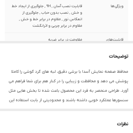
ویژگی‌ها
قابلیت نصب آسان , 9H , جلوگیری از ایجاد خط
و خش , نصب بدون حباب , جلوگیری از
انعکاس نور , مقاوم در برابر خط و خش ,
مقاوم در برابر چربی و اثرانگشت
قابلیت‌های
مقاومت در برابر ضربه
مقاومتی
توضیحات
ضخامت
0.2
محافظ صفحه نمایش آسدا با برشی دقیق، لبه های گرد گوشی را کاملا
دارای محافظ برای
جلو (صفحه نمایش)
قسمت
پوشش می دهد و محافظت و زیبایی را در کنار هم برای شما فراهم می
آورد. طراحی منحصر به فرد این محصول باعث شده تا بخش هایی مثل
رنگ
بی رنگ
سنسورها عملکرد خوبی داشته باشند و محدودیتی از بابت استفاده این
محافظ نداشته باشید. گلس آسدا به راحتی روی نمایشگر نصب می شود
و پس از جداسازی نیز اثری از چسب روی نمایشگر باقی نخواهد ماند.
نظرات
لمس لبه های گرد این محصول حس خوبی را در شما ایجاد می کند. این