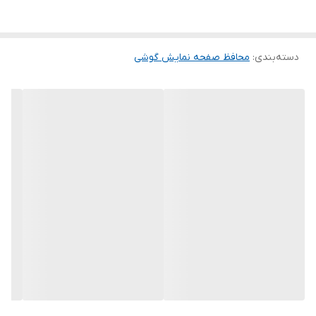
گلس ضد خش باعث می شود تا شما بتوانید کیفیت اصلی صفحه
نمایش خود را حفظ نمایید و نهایت لذت را از کار کردن با آن ببرید. این
دسته‌بندی
:
محافظ صفحه نمایش گوشی
محافظ صفحه نمایش چربی گریز است و اثر انگشت شما را به خود جذب
نمیکند. اگر به دنبال محصولی با کیفیت هستید خرید این محافظ صفحه
نمایش را به شما پیشنهاد میکنیم.