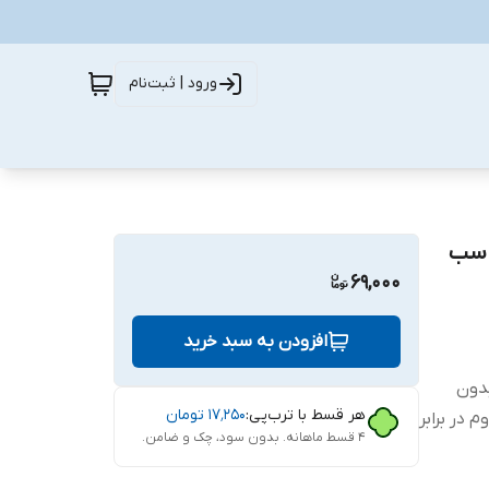
ورود | ثبت‌نام
 ای آسدا مدل DS Glass مناسب
69,000
افزودن به سبد خرید
ب بدون
هر قسط با ترب‌پی:
۱۷٬۲۵۰
تومان
 در برابر
۴ قسط ماهانه. بدون سود، چک و ضامن.