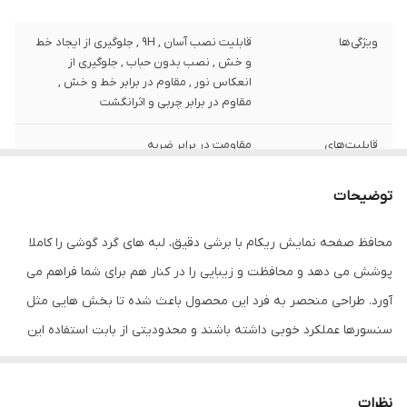
ویژگی‌ها
قابلیت نصب آسان , 9H , جلوگیری از ایجاد خط
و خش , نصب بدون حباب , جلوگیری از
انعکاس نور , مقاوم در برابر خط و خش ,
مقاوم در برابر چربی و اثرانگشت
قابلیت‌های
مقاومت در برابر ضربه
مقاومتی
توضیحات
ضخامت
0.2
محافظ صفحه نمایش ریکام با برشی دقیق، لبه های گرد گوشی را کاملا
دارای محافظ برای
جلو (صفحه نمایش)
قسمت
پوشش می دهد و محافظت و زیبایی را در کنار هم برای شما فراهم می
آورد. طراحی منحصر به فرد این محصول باعث شده تا بخش هایی مثل
رنگ
بی رنگ
سنسورها عملکرد خوبی داشته باشند و محدودیتی از بابت استفاده این
محافظ نداشته باشید. گلس ریکام به راحتی روی نمایشگر نصب می
شود و پس از جداسازی نیز اثری از چسب روی نمایشگر باقی نخواهد
نظرات