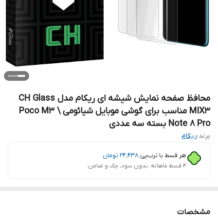
محافظ صفحه نمایش شیشه ای ریکام مدل CH Glass
MIX3 مناسب برای گوشی موبایل شیائومی Poco M3 \
Note 8 Pro بسته سه عددی
برند:
ریکام
هر قسط با ترب‌پی:
۲۴٬۴۳۸
تومان
۴ قسط ماهانه. بدون سود، چک و ضامن.
مشخصات