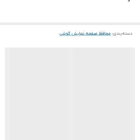
ماند. لمس لبه های گرد این محصول حس خوبی را در شما ایجاد می کند.
این گلس ضد خش باعث می شود تا شما بتوانید کیفیت اصلی صفحه
نمایش خود را حفظ نمایید و نهایت لذت را از کار کردن با آن ببرید. این
دسته‌بندی
:
محافظ صفحه نمایش گوشی
محافظ صفحه نمایش چربی گریز است و اثر انگشت شما را به خود جذب
نمیکند. اگر به دنبال محصولی با کیفیت هستید خرید این محافظ صفحه
نمایش را به شما پیشنهاد میکنیم.