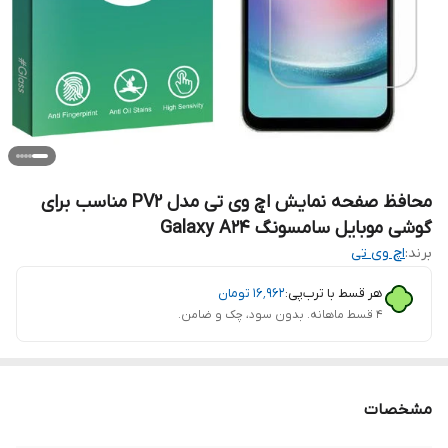
محافظ صفحه نمایش اچ وی تی مدل PV2 مناسب برای
گوشی موبایل سامسونگ Galaxy A24
برند:
اچ وی تی
هر قسط با ترب‌پی:
۱۶٬۹۶۲
تومان
۴ قسط ماهانه. بدون سود، چک و ضامن.
مشخصات