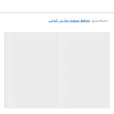
این گلس ضد خش باعث می شود تا شما بتوانید کیفیت اصلی صفحه
نمایش خود را حفظ نمایید و نهایت لذت را از کار کردن با آن ببرید. این
دسته‌بندی
:
محافظ صفحه نمایش گوشی
محافظ صفحه نمایش چربی گریز است و اثر انگشت شما را به خود جذب
نمیکند. اگر به دنبال محصولی با کیفیت هستید خرید این محافظ صفحه
نمایش را به شما پیشنهاد میکنیم.