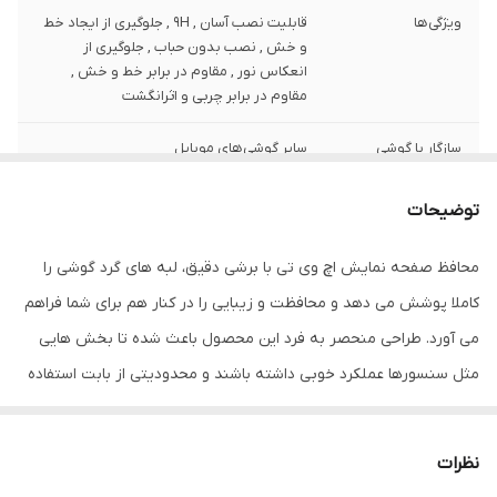
ویژگی‌ها
قابلیت نصب آسان , 9H , جلوگیری از ایجاد خط
و خش , نصب بدون حباب , جلوگیری از
انعکاس نور , مقاوم در برابر خط و خش ,
مقاوم در برابر چربی و اثرانگشت
سازگار با گوشی
سایر گوشی‌های موبایل
موبایل
توضیحات
ضخامت
0.2
محافظ صفحه نمایش اچ وی تی با برشی دقیق، لبه های گرد گوشی را
دارای محافظ برای
جلو (صفحه نمایش)
قسمت
کاملا پوشش می دهد و محافظت و زیبایی را در کنار هم برای شما فراهم
می آورد. طراحی منحصر به فرد این محصول باعث شده تا بخش هایی
رنگ
بی رنگ شفاف
مثل سنسورها عملکرد خوبی داشته باشند و محدودیتی از بابت استفاده
این محافظ نداشته باشید. گلس اچ وی تی به راحتی روی نمایشگر نصب
می شود و پس از جداسازی نیز اثری از چسب روی نمایشگر باقی نخواهد
نظرات
ماند. لمس لبه های گرد این محصول حس خوبی را در شما ایجاد می کند.