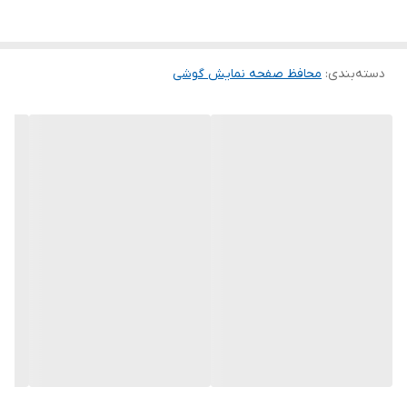
گلس ضد خش باعث می شود تا شما بتوانید کیفیت اصلی صفحه
نمایش خود را حفظ نمایید و نهایت لذت را از کار کردن با آن ببرید. این
دسته‌بندی
:
محافظ صفحه نمایش گوشی
محافظ صفحه نمایش چربی گریز است و اثر انگشت شما را به خود جذب
نمیکند. اگر به دنبال محصولی با کیفیت هستید خرید این محافظ صفحه
نمایش را به شما پیشنهاد میکنیم.