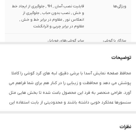
ویژگی‌ها
قابلیت نصب آسان , 9H , جلوگیری از ایجاد خط
و خش , نصب بدون حباب , جلوگیری از
انعکاس نور , مقاوم در برابر خط و خش ,
مقاوم در برابر چربی و اثرانگشت
سازگار با گوشی
سایر گوشی‌های موبایل
موبایل
توضیحات
ضخامت
0.2
محافظ صفحه نمایش آسدا با برشی دقیق، لبه های گرد گوشی را کاملا
دارای محافظ برای
جلو (صفحه نمایش)
قسمت
پوشش می دهد و محافظت و زیبایی را در کنار هم برای شما فراهم می
آورد. طراحی منحصر به فرد این محصول باعث شده تا بخش هایی مثل
رنگ
مشکی
سنسورها عملکرد خوبی داشته باشند و محدودیتی از بابت استفاده این
محافظ نداشته باشید. گلس آسدا به راحتی روی نمایشگر نصب می شود
و پس از جداسازی نیز اثری از چسب روی نمایشگر باقی نخواهد ماند.
نظرات
لمس لبه های گرد این محصول حس خوبی را در شما ایجاد می کند. این