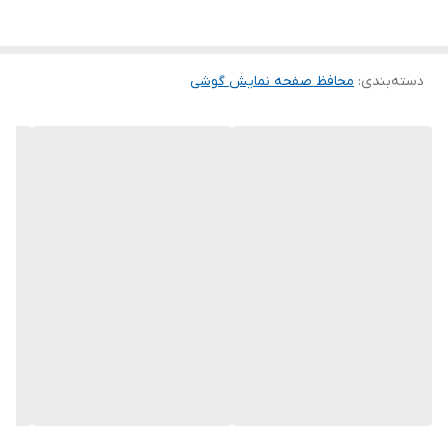
گلس ضد خش باعث می شود تا شما بتوانید کیفیت اصلی صفحه
نمایش خود را حفظ نمایید و نهایت لذت را از کار کردن با آن ببرید. این
دسته‌بندی
:
محافظ صفحه نمایش گوشی
محافظ صفحه نمایش چربی گریز است و اثر انگشت شما را به خود جذب
نمیکند. اگر به دنبال محصولی با کیفیت هستید خرید این محافظ صفحه
نمایش را به شما پیشنهاد میکنیم.