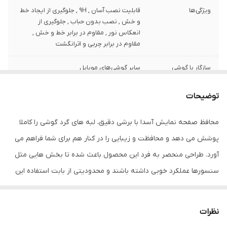
ویژگی‌ها
قابلیت نصب آسان , 9H , جلوگیری از ایجاد خط
و خش , نصب بدون حباب , جلوگیری از
انعکاس نور , مقاوم در برابر خط و خش ,
مقاوم در برابر چربی و اثرانگشت
سازگار با گوشی
سایر گوشی‌های موبایل
موبایل
توضیحات
ضخامت
0.2
محافظ صفحه نمایش آسدا با برشی دقیق، لبه های گرد گوشی را کاملا
دارای محافظ برای
جلو (صفحه نمایش)
قسمت
پوشش می دهد و محافظت و زیبایی را در کنار هم برای شما فراهم می
آورد. طراحی منحصر به فرد این محصول باعث شده تا بخش هایی مثل
رنگ
بی رنگ شفاف
سنسورها عملکرد خوبی داشته باشند و محدودیتی از بابت استفاده این
محافظ نداشته باشید. گلس آسدا به راحتی روی نمایشگر نصب می شود
و پس از جداسازی نیز اثری از چسب روی نمایشگر باقی نخواهد ماند.
نظرات
لمس لبه های گرد این محصول حس خوبی را در شما ایجاد می کند. این