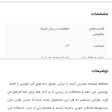
مشخصات
قابلیت‌های
مقاومت در برابر ضربه
مقاومتی
ضخامت
0.2
دارای محافظ برای
جلو (صفحه نمایش)
قسمت
توضیحات
ویژگی‌ها
قابلیت نصب آسان , 9H , جلوگیری از ایجاد خط
و خش , نصب بدون حباب , جلوگیری از
محافظ صفحه نمایش آسدا با برشی دقیق، لبه های گرد گوشی را کاملا
انعکاس نور , مقاوم در برابر خط و خش ,
مقاوم در برابر چربی و اثرانگشت
پوشش می دهد و محافظت و زیبایی را در کنار هم برای شما فراهم می
آورد. طراحی منحصر به فرد این محصول باعث شده تا بخش هایی مثل
سنسورها عملکرد خوبی داشته باشند و محدودیتی از بابت استفاده این