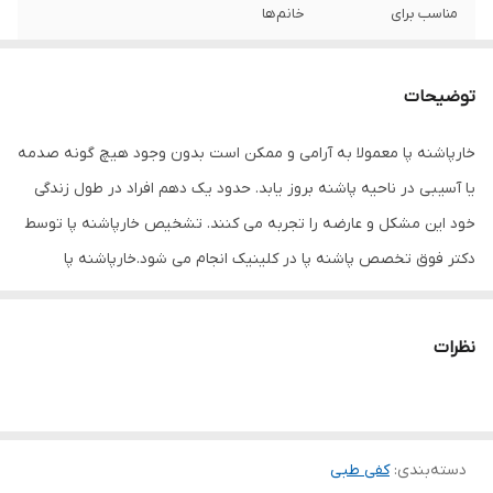
مناسب برای
خانم‌ها
سایز
38
توضیحات
سایر توضیحات
مناسب برای بانوان طراحی مناسب راحتی
استفاده کاهش درد ناشی از خار پاشنه و درمان
خارپاشنه پا معمولا به آرامی و ممکن است بدون وجود هیچ گونه صدمه
آن در صورت تداوم استفاده
یا آسیبی در ناحیه پاشنه بروز یابد. حدود یک دهم افراد در طول زندگی
جنس
چرم مصنوعی
خود این مشکل و عارضه را تجربه می کنند. تشخیص خارپاشنه پا توسط
دکتر فوق تخصص پاشنه پا در کلینیک انجام می شود.خارپاشنه پا
هنگامی ایجاد میشود که فاشیای کف پا ( که از پاشنه به سمت انگشتان
امتداد دارد ) در محل اتصال با پاشنه دچار پارگی می شود. از آنجائیکه
نظرات
خون رسانی در این ناحیه بسیار کم است. احتمال درمان و التیام آن کم
است. بنابراین در صورت بروز و عدم درمان به موقع این مشکل توسعه
می یابد و شدت درد و پارگی بیشتر می شود و فرد احساس ناراحتی و درد
دسته‌بندی
:
کفی طبی
در قسمت پاشنه به ویژه بعد از استراحت و اوایل صبح دارد. علائم