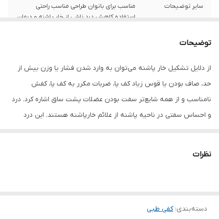
سایر توضیحات
مناسب برای بانوان طراحی مناسب راحتی
استفاده کاهش درد ناشی از خار پاشنه و درمان
آن در صورت تداوم استفاده
توضیحات
جنس
چرم مصنوعی
از دلایل تشکیل خار پاشنه می‌توان به وارد شدن فشار یا وزن بیش از
حد، صاف بودن یا قوس زیاد کف پا، ضربات مکرر به کف پا، کفش
نامناسب و از همه شایع‌تر سفت بودن عضلات پشت ساق اشاره کرد. درد
و احساس سفتی در ناحیه پاشنه از علائم خارپاشنه هستند. این درد
می‌تواند راه رفتن را مشکل کند مخصوصا ابتدای صبح یا زمانی که مدتی
نشسته‌اید و بعد شروع به راه رفتن می‌کنید این درد شدیدتر است. درد
نظرات
خار پاشنه می‌تواند در حد یک درد کم تا سوزش و درد شدید باشد که
البته با نادیده گرفتن خار پاشنه این درد مزمن گسترش پیدا می‌کند.
بنابراین برای بهبود درد و جلوگیری از گسترش عوارض آن باید فشار وارده
دسته‌بندی
:
کفی طبی
بر کف پا را کاهش داد. پد خار پاشنه پاپیا با بهره گیری از مواد اولیه