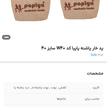
پد خار پاشنه پاپیا کد W40 سایز 40
برند:
پاپیا
مشخصات
کاربرد
کفش , بوت , بوت پاشنه‌دار , درد پاشنه پا
مناسب برای
خانم‌ها