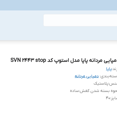
پایی مردانه پاپا مدل استوپ کد SVN 2443 stop
ند:
پاپا
ته‌بندی
:
دمپایی مردانه
نس
:
پلاستیک
حوه بسته شدن کفش
:
ساده
یز
:
40