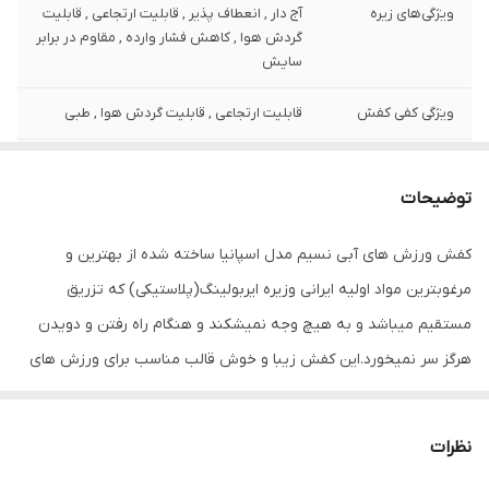
ویژگی‌های زیره
آج دار , انعطاف پذیر , قابلیت ارتجاعی , قابلیت
گردش هوا , کاهش فشار وارده , مقاوم در برابر
سایش
ویژگی کفی کفش
قابلیت ارتجاعی , قابلیت گردش هوا , طبی
ویژگی‌های تخصصی
مقاوم در برابر سایش , قابلیت گردش هوا ,
کفش
دارای زیره طبی , ضد آب , کاهش فشارهای
توضیحات
وارده , انعطاف پذیر
کفش ورزش های آبی نسیم مدل اسپانیا ساخته شده از بهترین و
جنس زیره
اتیلن وینیل استات (EVA)
مرغوبترین مواد اولیه ایرانی وزیره ایربولینگ(پلاستیکی) که تزریق
مستقیم میباشد و به هیچ وجه نمیشکند و هنگام راه رفتن و دویدن
هرگز سر نمیخورد.این کفش زیبا و خوش قالب مناسب برای ورزش های
ابی و ساحل و استخر میباشد که بسیار نرم وانعطاف پذیر است
نظرات