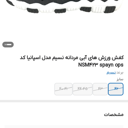
کفش ورزش های آبی مردانه نسیم مدل اسپانیا کد
NSM423 spayn ops
برند:
نسیم
سایز
40-41
44-45
43
42
مشخصات