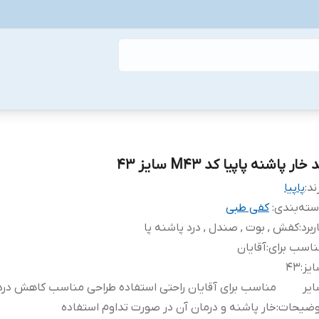
 خار پاشنه پاپیا کد M43 سایز 43
ند:
پاپیا
ته‌بندی
:
کفی طبی
ربرد
:
کفش , بوت , صندل , درد پاشنه پا
اسب برای
:
آقایان
یز
:
43
یر
مناسب برای آقایان راحتی استفاده طراحی مناسب کاهش درد 
وضیحات
:
خار پاشنه و درمان آن در صورت تداوم استفاده