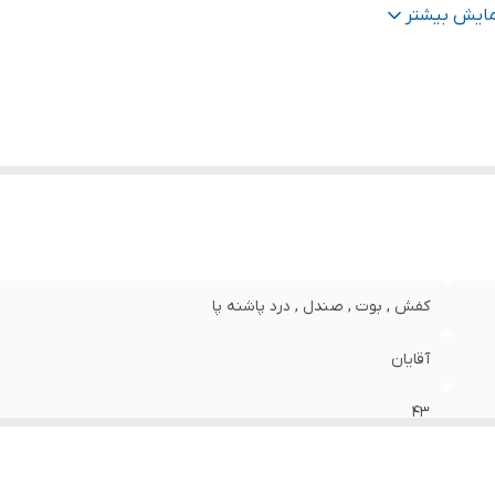
نس
:
چرم مصنوعی
مایش بیشتر
کفش , بوت , صندل , درد پاشنه پا
آقایان
43
مناسب برای آقایان راحتی استفاده طراحی مناسب کاهش درد ناشی از 