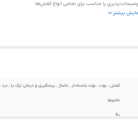
وضیحات
:
پذیری پا مناسب برای تمامی انواع کفش‌ها
نس
:
پلی یورتان
مایش بیشتر
کفش , بوت , بوت پاشنه‌دار , ماساژ , پیشگیری و درمان ترک پا , درد پ
خانم‌ها
40
مناسب برای بانوان آنتی باکتریال ماساژور ساپورت قوس پا تنفس پذی