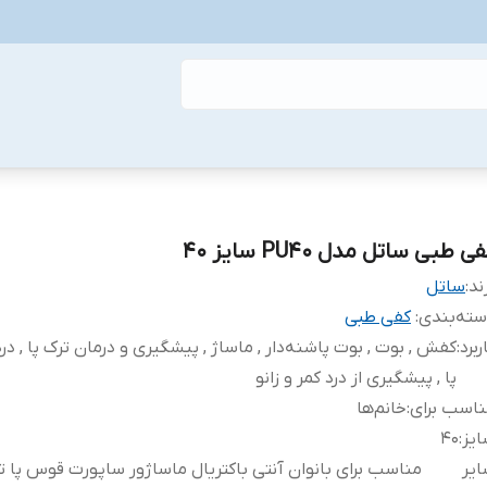
ی طبی ساتل مدل PU40 سایز 40
ند:
ساتل
ته‌بندی
:
کفی طبی
ربرد
:
کفش , بوت , بوت پاشنه‌دار , ماساژ , پیشگیری و درمان ترک پا , در
پا , پیشگیری از درد کمر و زانو
اسب برای
:
خانم‌ها
یز
:
40
یر
مناسب برای بانوان آنتی باکتریال ماساژور ساپورت قوس پا