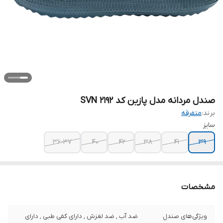
صندل مردانه مدل پازین کد SVN 2192
برند:
متفرقه
سایز
36-37
40
42
38
41
39
مشخصات
ویژگی‌های صندل
ضد آب , ضد لغزش , دارای کفی طبی , دارای