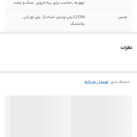
تهویه , مناسب برای پیاده‌روی , سبک و راحت
جنس
EVA (اتیلن-وینیل استات) , پلی اورتان ,
پلاستیک
نحوه بسته شدن
یکسره
کفش
نظرات
کاربرد صندل
صندل تابستانه , طبیعت گردی , صندل طبی ,
صندل روفرشی
دسته‌بندی
:
صندل مردانه