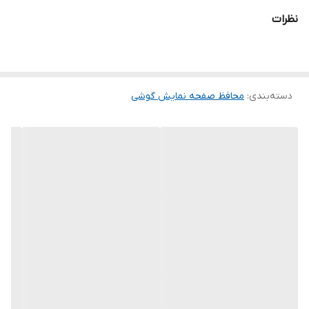
می شود و پس از جداسازی نیز اثری از چسب روی نمایشگر باقی نخواهد
نظرات
ماند. لمس لبه های گرد این محصول حس خوبی را در شما ایجاد می کند.
این گلس ضد خش باعث می شود تا شما بتوانید کیفیت اصلی صفحه
نمایش خود را حفظ نمایید و نهایت لذت را از کار کردن با آن ببرید. این
دسته‌بندی
:
محافظ صفحه نمایش گوشی
محافظ صفحه نمایش چربی گریز است و اثر انگشت شما را به خود جذب
نمیکند. اگر به دنبال محصولی با کیفیت هستید خرید این محافظ صفحه
نمایش را به شما پیشنهاد میکنیم.