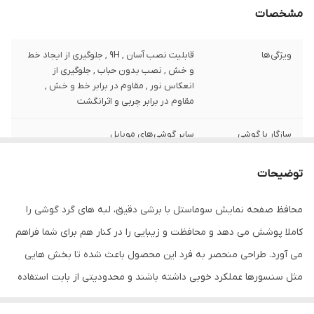
مشخصات
ویژگی‌ها
قابلیت نصب آسان , 9H , جلوگیری از ایجاد خط
و خش , نصب بدون حباب , جلوگیری از
انعکاس نور , مقاوم در برابر خط و خش ,
مقاوم در برابر چربی و اثرانگشت
سازگار با گوشی
سایر گوشی‌های موبایل
موبایل
توضیحات
ضخامت
0.2
محافظ صفحه نمایش سوماستل با برشی دقیق، لبه های گرد گوشی را
دارای محافظ برای
جلو (صفحه نمایش)
قسمت
کاملا پوشش می دهد و محافظت و زیبایی را در کنار هم برای شما فراهم
می آورد. طراحی منحصر به فرد این محصول باعث شده تا بخش هایی
رنگ
مشکی
مثل سنسورها عملکرد خوبی داشته باشند و محدودیتی از بابت استفاده
این محافظ نداشته باشید. گلس سوماستل به راحتی روی نمایشگر نصب