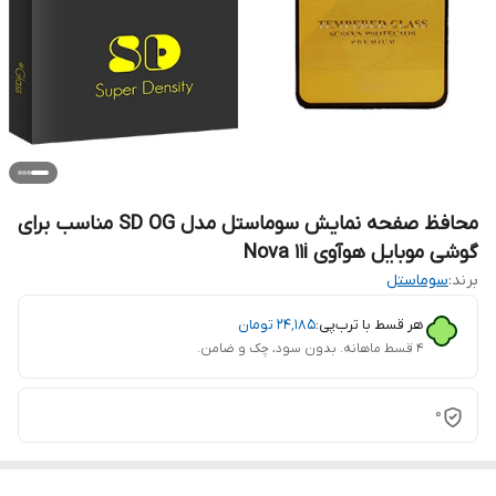
محافظ صفحه نمایش سوماستل مدل SD OG مناسب برای
گوشی موبایل هوآوی Nova 11i
برند:
سوماستل
هر قسط با ترب‌پی:
۲۴٬۱۸۵
تومان
۴ قسط ماهانه. بدون سود، چک و ضامن.
0