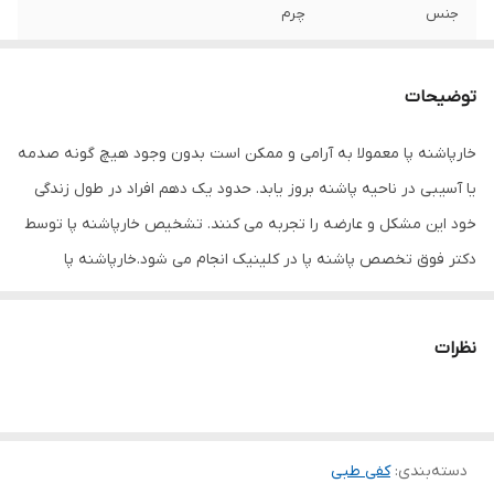
جنس
چرم
توضیحات
خارپاشنه پا معمولا به آرامی و ممکن است بدون وجود هیچ گونه صدمه
یا آسیبی در ناحیه پاشنه بروز یابد. حدود یک دهم افراد در طول زندگی
خود این مشکل و عارضه را تجربه می کنند. تشخیص خارپاشنه پا توسط
دکتر فوق تخصص پاشنه پا در کلینیک انجام می شود.خارپاشنه پا
هنگامی ایجاد میشود که فاشیای کف پا ( که از پاشنه به سمت انگشتان
امتداد دارد ) در محل اتصال با پاشنه دچار پارگی می شود. از آنجائیکه
نظرات
خون رسانی در این ناحیه بسیار کم است. احتمال درمان و التیام آن کم
است. بنابراین در صورت بروز و عدم درمان به موقع این مشکل توسعه
می یابد و شدت درد و پارگی بیشتر می شود و فرد احساس ناراحتی و درد
دسته‌بندی
:
کفی طبی
در قسمت پاشنه به ویژه بعد از استراحت و اوایل صبح دارد. علائم