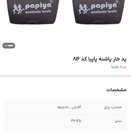
پد خار پاشنه پاپیا کد 816
برند:
پاپیا
مشخصات
مناسب برای
آقایان , خانم‌ها
سایز
36-45