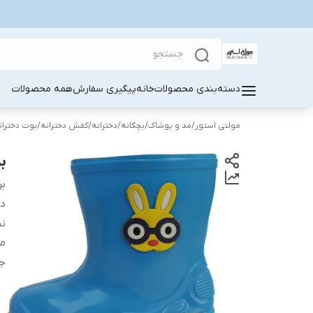
دسته‌بندی محصولات
خانه
پیگیری سفارش
همه محصولات
مولتی استور
/
مد و پوشاک
/
بچگانه
/
دخترانه
/
کفش دخترانه
/
بوت دختران
ب
بر
دس
ن
مو
ج