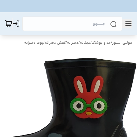
مولتی استور
/
مد و پوشاک
/
بچگانه
/
دخترانه
/
کفش دخترانه
/
بوت دخترانه