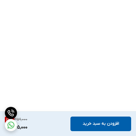
359,000
26
%
افزودن به سبد خرید
265,000