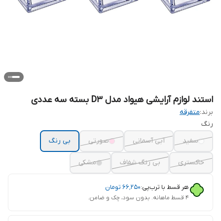
استند لوازم آرایشی هیواد مدل D3 بسته سه عددی
برند:
متفرقه
رنگ
سفید
آبی آسمانی
صورتی
بی رنگ
خاکستری
بی رنگ شفاف
مشکی
هر قسط با ترب‌پی:
۶۶٬۲۵۰
تومان
۴ قسط ماهانه. بدون سود، چک و ضامن.