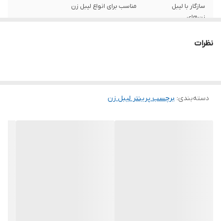
سازگار با لیبل
مناسب برای انواع لیبل زن
زن‌های
جنس بر چسب
پلاستیک , متالیک
نظرات
ویژگی‌ها
3000 عددی دو ردیفه چسبندگی قوی عدم پاک
شدن بعد از چاپ
سایز
400 عدد
دسته‌بندی
:
برچسب پرینتر لیبل زن