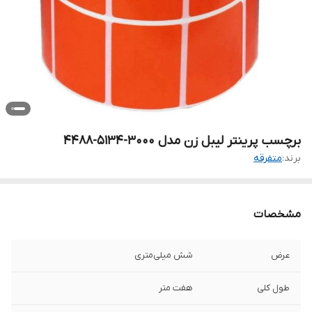
برچسب پرینتر لیبل زن مدل 3000-5134-4488
برند:
متفرقه
مشخصات
عرض
شش میلی‌متری
طول کلی
هفت متر