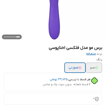
برس مو مدل فلکسی اختاپوسی
برند:
متفرقه
رنگ
سبز
صورتی
هر قسط با ترب‌پی:
۳۹٬۷۲۵
تومان
۴ قسط ماهانه. بدون سود، چک و ضامن.
0