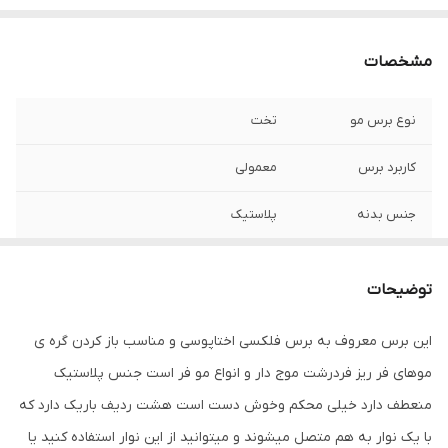
مشخصات
نوع برس مو
تخت
کاربرد برس
معمولی
جنس بدنه
پلاستیک
جنس سری
پلاستیک
توضیحات
سایز سری
70
این برس معروف به برس فلکسی اختاپوسی و مناسب باز کردن گره ی
سازگار با موهای
کم‌حجم و نازک
موهای فر ریز فردرشت موج دار و انواع مو فر است جنس پلاستیک
منعطف دارد خیلی محکم وخوش دست است هشت ردیف باریک دارد که
با یک نوار به هم متصل میشوند و میتوانید از این نوار استفاده کنید یا