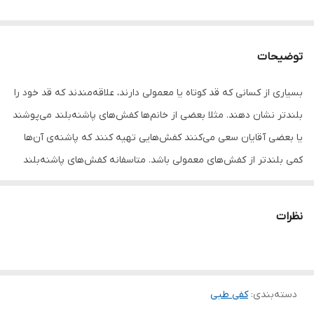
توضیحات
بسیاری از کسانی که قد کوتاه یا معمولی دارند، علاقه‌مندند که قد خود را
بلندتر نشان دهند. مثلا بعضی از خانم‌ها کفش‌های پاشنه‌بلند می‌پوشند
یا بعضی آقایان سعی می‌کنند کفش‌هایی تهیه کنند که پاشنه‌ی آن‌ها
کمی بلندتر از کفش‌های معمولی باشد. متاسفانه کفش‌های پاشنه‌بلند
چندان راحت نیستند و البته هرجایی هم نمی‌توان از آن‌ها استفاده کرد.
گذشته از این‌ها کفش پاشنه‌بلند به کمر فشار زیادی وارد می‌کند و در
نظرات
بلندمدت، تأثیر بدی روی شکل پا می‌گذارد. خوشبختانه راه دیگری هم
وجود دارد و آن استفاده از کفی افزایش قد است. به کمک این کفی
می‌توان قد را 1 تا 5 سانتی‌متر بیشتر نشان داد. قسمتی که پا با آن تماس
دسته‌بندی
:
کفی طبی
دارد، یک پارچه‌ی مشکی است که زیر آن یک لایه‌ی نرم سیلیکونی قرار