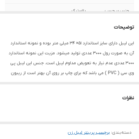
جنس بر چسب
پلاستیک
ویژگی‌ها
هر رول دارای 3000 عدد لیبل می باشد
توضیحات
سایز
400 عدد
این لیبل دارای سایز استاندارد 51× 34 میلی متر بوده و نمونه استاندارد
آن به صورت رول 3000 عددی تولید میشود. مزیت این نمونه استاندارد
3000 عددی عدم نیاز به تعویض مداوم لیبل است. جنس این لیبل پی
وی سی ( PVC ) می باشد که برای چاپ بر روی آن بهتر است از ریبون
رزین یا وکس-رزین استفاده شود تا مانع از پخش شدن نوشته ها و یا
پاک شدن آنها شود.
نظرات
دسته‌بندی
:
برچسب پرینتر لیبل زن