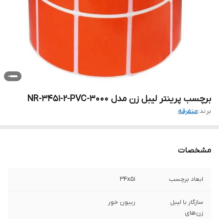
برچسب پرینتر لیبل زن مدل NR-3451-2-PVC-3000
برند:
متفرقه
مشخصات
ابعاد برچسب
34x51
سازگار با لیبل
ریبون خور
زن‌های