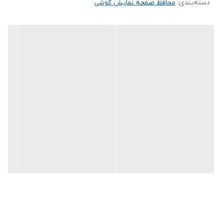
دسته‌بندی
:
محافظ صفحه نمایش گوشی
تعداد در بسته‌بندی
تکی
اقلام همراه
مایع مخصوص نصب چراغ اشعه uv و پد
تنظیف
رنگ
بی رنگ شفاف