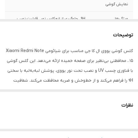
نمایش گوشی
ویژگی‌ها
9H , جلوگیری از انعکاس نور , قابلیت نصب
آسان , مقاوم در برابر چربی و اثرانگشت , مقاوم
در برابر خط و خش , نصب بدون حباب , صفحه
توضیحات
نمایش
گلس گوشی یووی ال کا جی مناسب برای شیائومی Xiaomi Redmi Note
قابلیت‌های
مقاوم در برابر ضربه
مقاومتی
15 ، محافظتی بی‌نظیر برای صفحه خمیده ارائه می‌دهد. این گلس گوشی
با فناوری چسب UV و نصب تحت نور یووی، پوشش لبه‌به‌لبه با سختی
سازگار با گوشی
Xiaomi Redmi Note 15
9H را فراهم می‌کند و از خط‌وخش و ضربه محافظت می‌کند. شفافیت
موبایل
بالای گلس گوشی کیفیت نمایشگر AMOLED را حفظ کرده و تجربه بصری
مشخصات دیگر
دارای مایع مخصوص نصب و اشعه uv برای
فوق‌العاده‌ای می‌سازد. گلس گوشی با سازگاری کامل با حسگر اثر انگشت،
فیکس کردن چسب چسبیدن محکم لبه ها
نظرات
عدم کاهش کیفیت تاچ
انتخابی ایده‌آل برای محافظت و زیبایی گوشی شماست. سازگار با انواع
قاب گوشی می‌باشد.
دارای محافظ برای
جلو (صفحه نمایش)
قسمت