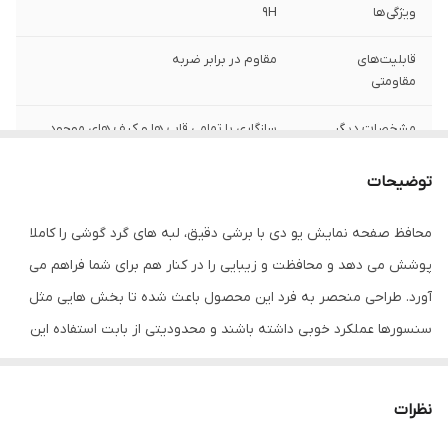
ویژگی‌ها
9H
قابلیت‌های
مقاوم در برابر ضربه
مقاومتی
مشخصات دیگر
سازگاری با تمامی قاب ها و کیف های موجود
درجه سختی 9H و مقاومت بسیار بالا در برابر
خط و خش عدم جذب اثر انگشت، قطرات آب،
توضیحات
چربی و لکه عدم کاهش حساسیت تاچ و
کیفیت صفحه نمایش قابلیت رد کردن 99
محافظ صفحه نمایش یو دی با برشی دقیق، لبه های گرد گوشی را کاملا
درصد نور از صفحه نمایش به چشم بیننده
دارای وضوح و شفافیت بسیار بالا
پوشش می دهد و محافظت و زیبایی را در کنار هم برای شما فراهم می
آورد. طراحی منحصر به فرد این محصول باعث شده تا بخش هایی مثل
ضخامت
0.2
سنسورها عملکرد خوبی داشته باشند و محدودیتی از بابت استفاده این
دارای محافظ برای
جلو (صفحه نمایش)
محافظ نداشته باشید. گلس یو دی به راحتی روی نمایشگر نصب می
قسمت
شود و پس از جداسازی نیز اثری از چسب روی نمایشگر باقی نخواهد
نظرات
ماند. لمس لبه های گرد این محصول حس خوبی را در شما ایجاد می کند.