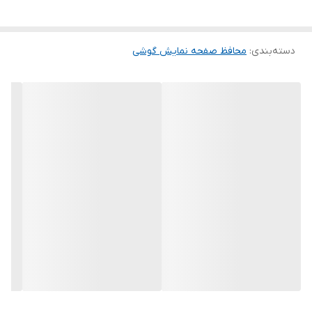
این گلس ضد خش باعث می شود تا شما بتوانید کیفیت اصلی صفحه
نمایش خود را حفظ نمایید و نهایت لذت را از کار کردن با آن ببرید. این
دسته‌بندی
:
محافظ صفحه نمایش گوشی
محافظ صفحه نمایش چربی گریز است و اثر انگشت شما را به خود جذب
نمیکند. اگر به دنبال محصولی با کیفیت هستید خرید این محافظ صفحه
نمایش را به شما پیشنهاد میکنیم.