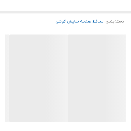
گلس ضد خش باعث می شود تا شما بتوانید کیفیت اصلی صفحه
نمایش خود را حفظ نمایید و نهایت لذت را از کار کردن با آن ببرید. این
دسته‌بندی
:
محافظ صفحه نمایش گوشی
محافظ صفحه نمایش چربی گریز است و اثر انگشت شما را به خود جذب
نمیکند. اگر به دنبال محصولی با کیفیت هستید خرید این محافظ صفحه
نمایش را به شما پیشنهاد میکنیم.