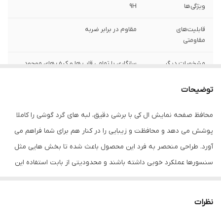
ویژگی‌ها
9H
قابلیت‌های
مقاوم در برابر ضربه
مقاومتی
مشخصات دیگر
سازگاری با تمامی قاب ها و کیف های موجود
درجه سختی 9H و مقاومت بسیار بالا در برابر
خط و خش عدم جذب اثر انگشت، قطرات آب،
توضیحات
چربی و لکه عدم کاهش حساسیت تاچ و
کیفیت صفحه نمایش قابلیت رد کردن 99
محافظ صفحه نمایش ال کی با برشی دقیق، لبه های گرد گوشی را کاملا
درصد نور از صفحه نمایش به چشم بیننده
دارای وضوح و شفافیت بسیار بالا
پوشش می دهد و محافظت و زیبایی را در کنار هم برای شما فراهم می
آورد. طراحی منحصر به فرد این محصول باعث شده تا بخش هایی مثل
ضخامت
0.2
سنسورها عملکرد خوبی داشته باشند و محدودیتی از بابت استفاده این
دارای محافظ برای
جلو (صفحه نمایش)
محافظ نداشته باشید. گلس ال کی به راحتی روی نمایشگر نصب می شود
قسمت
و پس از جداسازی نیز اثری از چسب روی نمایشگر باقی نخواهد ماند.
نظرات
لمس لبه های گرد این محصول حس خوبی را در شما ایجاد می کند. این