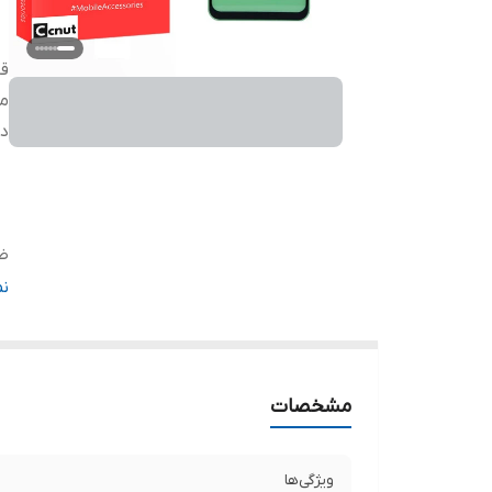
قا
م
دی
ض
دا
ن
مشخصات
ویژگی‌ها