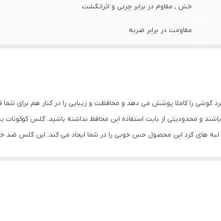
خش , مقاوم در برابر چربی و اثرانگشت
مقاومت در برابر ضربه
سازگاری با تمام
صفحه نمایش به چشم بیننده دارای وضوح و شفافیت بسیار بالا
0.2
د گوشی را کاملا پوشش می دهد و محافظت و زیبایی را در کنار هم برای شما 
شند و محدودیتی از بابت استفاده این محافظ نداشته باشید. گلس کوکونات 
جلو (صفحه نمایش)
س لبه های گرد این محصول حس خوبی را در شما ایجاد می کند. این گلس ضد 
با آن ببرید. این محافظ صفحه نمایش چربی گریز است و اثر انگشت شما را به خ
د میکنیم.