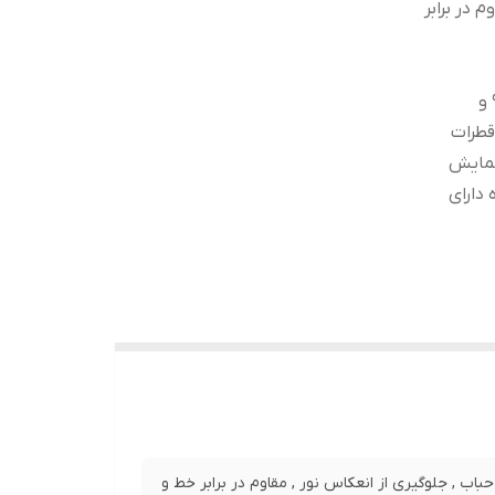
 در برابر
سازگاری با تمامی قاب ها و کیف های موجود درجه سختی 9H و
قطرات
نمایش
ه دارای
نصب بدون حباب , جلوگیری از انعکاس نور , مقاوم در برابر خط و