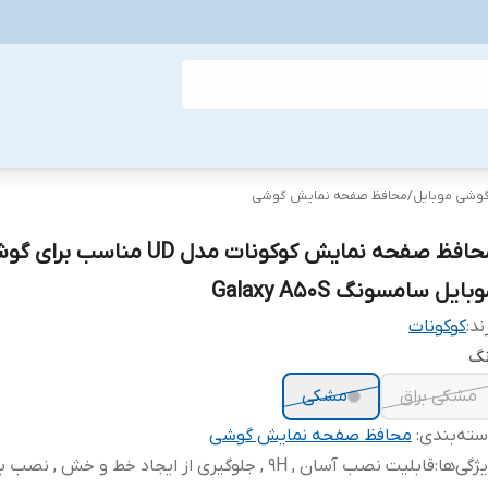
گوشی موبایل
/
محافظ صفحه نمایش گوشی
محافظ صفحه نمایش کوکونات مدل UD مناسب برا
بایل سامسونگ Galaxy A50S
ند:
کوکونات
نگ
مشکی براق
مشکی
ته‌بندی
:
محافظ صفحه نمایش گوشی
ژگی‌ها
:
قابلیت نصب آسان , 9H , جلوگیری از ایجاد خط و خش , نص