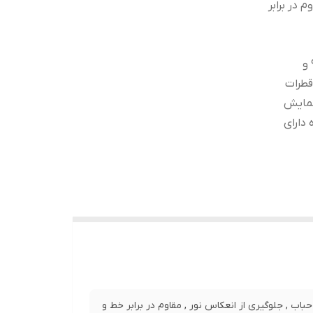
 در برابر
سازگاری با تمامی قاب ها و کیف های موجود درجه سختی 9H و
قطرات
نمایش
ه دارای
نصب بدون حباب , جلوگیری از انعکاس نور , مقاوم در برابر خط و