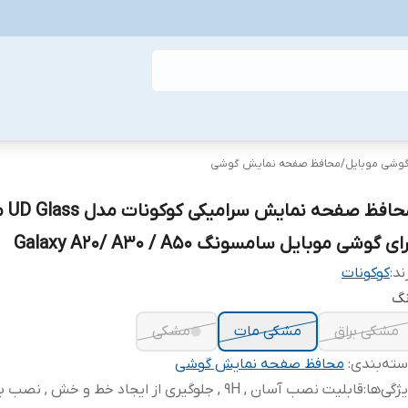
گوشی موبایل
/
محافظ صفحه نمایش گوشی
محافظ صف
ای گوشی موبایل سامسونگ Galaxy A20/ A30 / A50
ند:
کوکونات
نگ
مشکی براق
مشکی مات
مشکی
ته‌بندی
:
محافظ صفحه نمایش گوشی
ژگی‌ها
:
قابلیت نصب آسان , 9H , جلوگیری از ایجاد خط و خش , نص