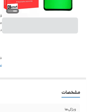
قا
م
دی
ض
دا
ن
مشخصات
ویژگی‌ها