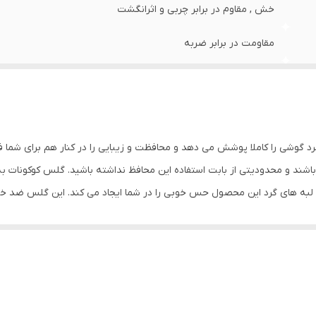
خش , مقاوم در برابر چربی و اثرانگشت
مقاومت در برابر ضربه
سازگاری با تمام
صفحه نمایش به چشم بیننده دارای وضوح و شفافیت بسیار بالا
0.2
د گوشی را کاملا پوشش می دهد و محافظت و زیبایی را در کنار هم برای شما 
شند و محدودیتی از بابت استفاده این محافظ نداشته باشید. گلس کوکونات 
جلو (صفحه نمایش)
س لبه های گرد این محصول حس خوبی را در شما ایجاد می کند. این گلس ضد 
با آن ببرید. این محافظ صفحه نمایش چربی گریز است و اثر انگشت شما را به خ
د میکنیم.