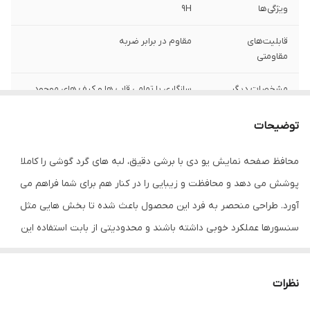
ویژگی‌ها
9H
قابلیت‌های
مقاوم در برابر ضربه
مقاومتی
مشخصات دیگر
سازگاری با تمامی قاب ها و کیف های موجود
درجه سختی 9H و مقاومت بسیار بالا در برابر
خط و خش عدم جذب اثر انگشت، قطرات آب،
توضیحات
چربی و لکه عدم کاهش حساسیت تاچ و
کیفیت صفحه نمایش قابلیت رد کردن 99
محافظ صفحه نمایش یو دی با برشی دقیق، لبه های گرد گوشی را کاملا
درصد نور از صفحه نمایش به چشم بیننده
دارای وضوح و شفافیت بسیار بالا
پوشش می دهد و محافظت و زیبایی را در کنار هم برای شما فراهم می
آورد. طراحی منحصر به فرد این محصول باعث شده تا بخش هایی مثل
ضخامت
0.2
سنسورها عملکرد خوبی داشته باشند و محدودیتی از بابت استفاده این
دارای محافظ برای
جلو (صفحه نمایش)
محافظ نداشته باشید. گلس یو دی به راحتی روی نمایشگر نصب می
قسمت
شود و پس از جداسازی نیز اثری از چسب روی نمایشگر باقی نخواهد
نظرات
ماند. لمس لبه های گرد این محصول حس خوبی را در شما ایجاد می کند.