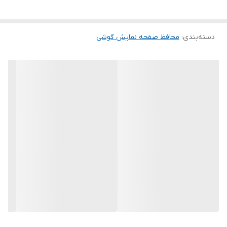
این گلس ضد خش باعث می شود تا شما بتوانید کیفیت اصلی صفحه
نمایش خود را حفظ نمایید و نهایت لذت را از کار کردن با آن ببرید. این
دسته‌بندی
:
محافظ صفحه نمایش گوشی
محافظ صفحه نمایش چربی گریز است و اثر انگشت شما را به خود جذب
نمیکند. اگر به دنبال محصولی با کیفیت هستید خرید این محافظ صفحه
نمایش را به شما پیشنهاد میکنیم.