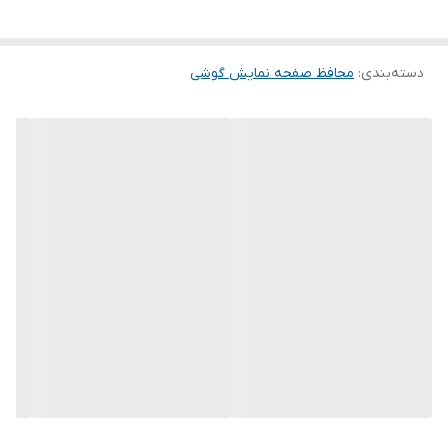
این گلس ضد خش باعث می شود تا شما بتوانید کیفیت اصلی صفحه
نمایش خود را حفظ نمایید و نهایت لذت را از کار کردن با آن ببرید. این
دسته‌بندی
:
محافظ صفحه نمایش گوشی
محافظ صفحه نمایش چربی گریز است و اثر انگشت شما را به خود جذب
نمیکند. اگر به دنبال محصولی با کیفیت هستید خرید این محافظ صفحه
نمایش را به شما پیشنهاد میکنیم.