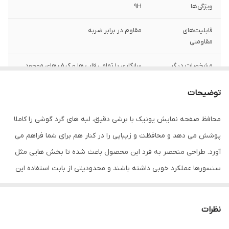
ویژگی‌ها
9H
قابلیت‌های
مقاوم در برابر ضربه
مقاومتی
مشخصات دیگر
سازگاری با تمامی قاب ها و کیف های موجود
درجه سختی 9H و مقاومت بسیار بالا در برابر
خط و خش عدم جذب اثر انگشت، قطرات آب،
توضیحات
چربی و لکه عدم کاهش حساسیت تاچ و
کیفیت صفحه نمایش قابلیت رد کردن 99
محافظ صفحه نمایش يونيک با برشی دقیق، لبه های گرد گوشی را کاملا
درصد نور از صفحه نمایش به چشم بیننده
دارای وضوح و شفافیت بسیار بالا
پوشش می دهد و محافظت و زیبایی را در کنار هم برای شما فراهم می
آورد. طراحی منحصر به فرد این محصول باعث شده تا بخش هایی مثل
ضخامت
0.2
سنسورها عملکرد خوبی داشته باشند و محدودیتی از بابت استفاده این
دارای محافظ برای
جلو (صفحه نمایش)
محافظ نداشته باشید. گلس يونيک به راحتی روی نمایشگر نصب می
قسمت
شود و پس از جداسازی نیز اثری از چسب روی نمایشگر باقی نخواهد
نظرات
ماند. لمس لبه های گرد این محصول حس خوبی را در شما ایجاد می کند.