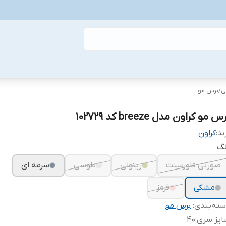
ی
/
برس مو
س مو کراون مدل breeze کد 102729
ند:
کراون
نگ
صورتی فلورسنت
زیتونی
طوسی
سرمه ای
مشکی
قرمز
ته‌بندی
:
برس مو
ایز سری
:
40