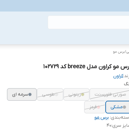
ی
/
برس مو
س مو کراون مدل breeze کد 102729
ند:
کراون
نگ
صورتی فلورسنت
زیتونی
طوسی
سرمه ای
مشکی
قرمز
ته‌بندی
:
برس مو
ایز سری
:
40