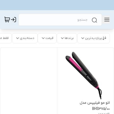
پربازدیدترین
برندها
قیمت
دسته‌بندی
فقط م
اتو مو فیلیپس مدل
BHS375/00