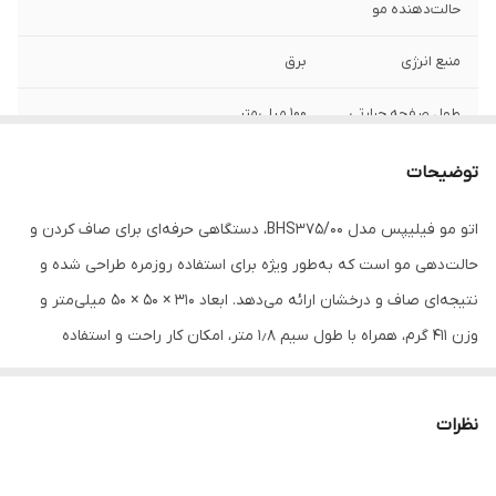
حالت‌دهنده مو
منبع انرژی
برق
طول صفحه حرارتی
100 میلی‌متر
نوع صفحه حرارتی
لبه گرد
توضیحات
حداقل دما
180 سانتی‌گراد
اتو مو فیلیپس مدل BHS375/00، دستگاهی حرفه‌ای برای صاف کردن و
حالت‌دهی مو است که به‌طور ویژه برای استفاده روزمره طراحی شده و
وزن
411 گرم
نتیجه‌ای صاف و درخشان ارائه می‌دهد. ابعاد ۳۱۰ × ۵۰ × ۵۰ میلی‌متر و
تنظیمات دما
دو حالته
وزن ۴۱۱ گرم، همراه با طول سیم ۱٫۸ متر، امکان کار راحت و استفاده
طولانی‌مدت در فضاهای مختلف را فراهم می‌کند. صفحات سرامیکی با لبهٔ
ابعاد
310 × 50 × 50 میلی‌متر
گرد و طول ۱۰۰ میلی‌متر حرارت را یکنواخت منتقل کرده و حرکت مو را نرم
نظرات
نوع دستگاه
اتو مو
و آسان می‌کنند. دو حالت دمایی بین ۱۸۰ تا ۲۲۰ درجه سانتی‌گراد در کنار
حالت‌دهنده مو
قفل ایمنی دما، کنترل دقیق و ایمنی در هنگام استفاده روی انواع جنس