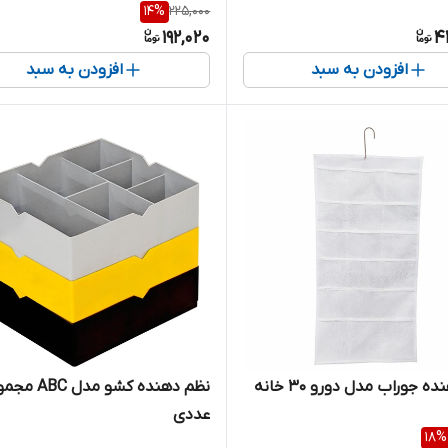
14
%
225,000
192,020
4
افزودن به سبد
افزودن به سبد
ه جوراب مدل دورو 30 خانه
عددی
18
%