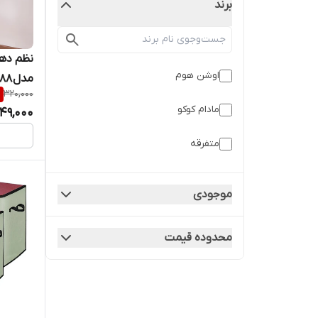
برند
نظم ده
اوشن هوم
مدل KM88
%
320,000
مادام کوکو
49,000
متفرقه
موجودی
محدوده قیمت