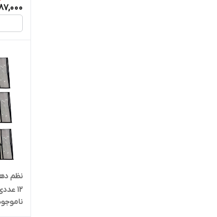
87,000
12 عددی
ناموجود