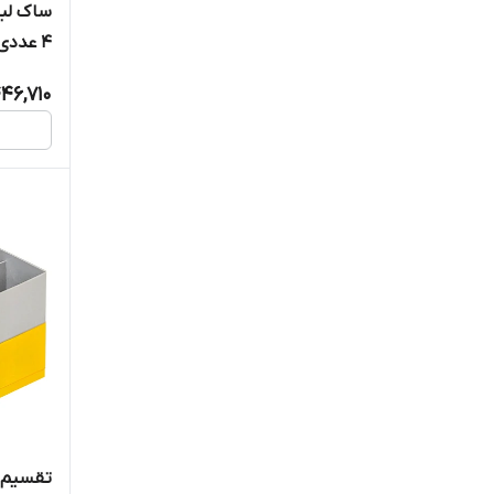
4 عددی
46,710