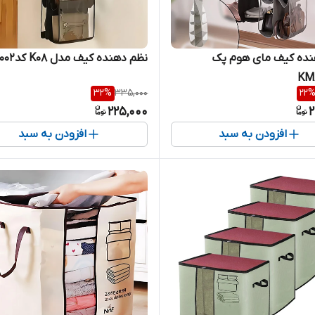
نده کیف مای هوم پک
نظم دهنده کیف مدل K08 کد002
32
%
335,000
22
225,000
2
افزودن به سبد
افزودن به سبد