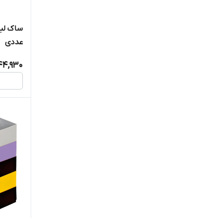
عددی
44,930