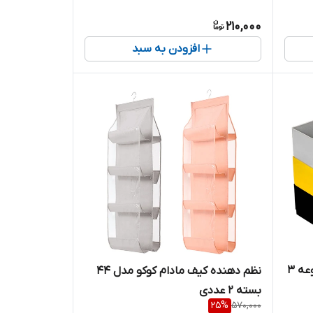
210,000
افزودن به سبد
نظم دهنده کشو مدل ABC مجموعه 3
نظم دهنده کیف مادام کوکو مدل 44
بسته 2 عددی
25
%
570,000