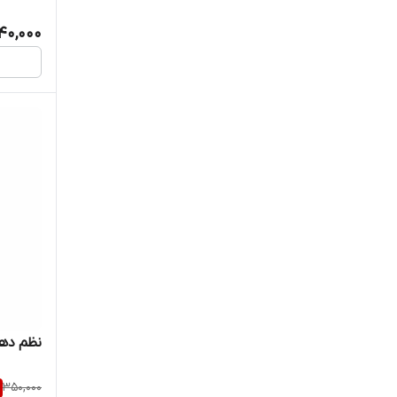
40,000
نظم دهند
350,000