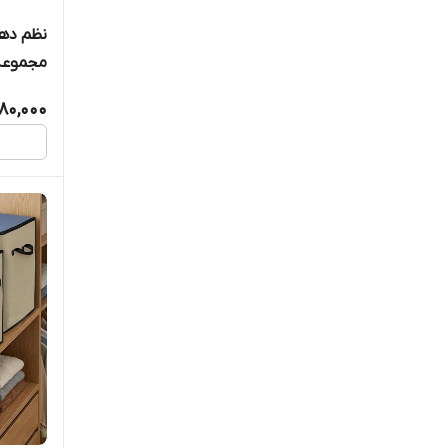
مجموعه 5 عد
80,000