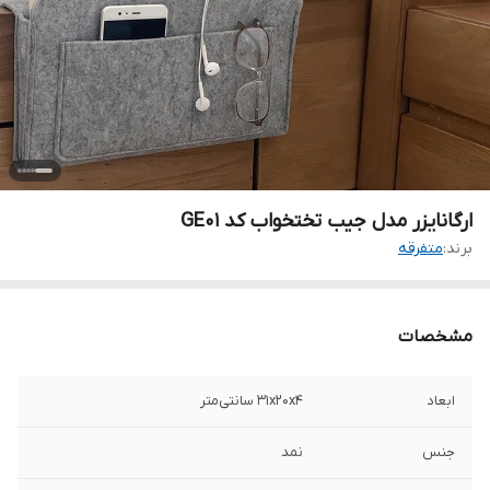
ارگانایزر مدل جیب تختخواب کد GE01
برند:
متفرقه
مشخصات
ابعاد
31x20x4 سانتی‌متر
جنس
نمد