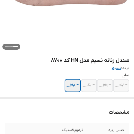
صندل زنانه نسیم مدل HN کد 8700
برند:
نسیم
سایز
38
40
39
37
مشخصات
جنس زیره
ترموپلاستیک