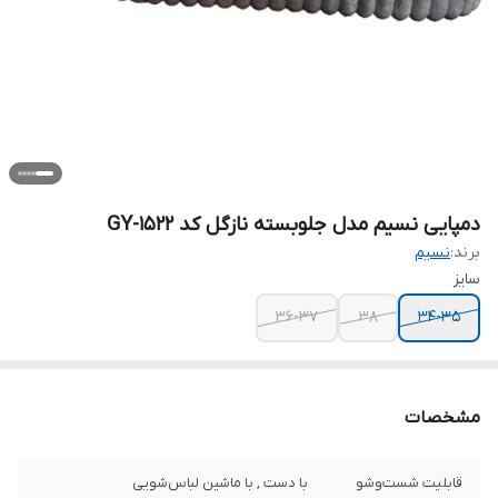
دمپایی نسیم مدل جلوبسته نازگل کد 1522-GY
برند:
نسیم
سایز
36-37
38
34-35
مشخصات
قابلیت شست‌وشو
با دست , با ماشین لباس‌شویی